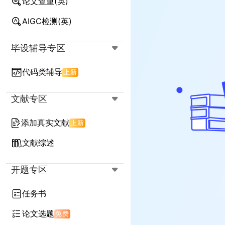
论文查重(英)
降AIGC率(英)
降查重率(英)
AIGC检测(英)
降查重率+AIGC率(英)
毕设辅导专区
代码类辅导
上新
文献专区
添加真实文献
上新
文献综述
开题专区
任务书
论文选题
免费