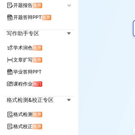
开题报告
免费
开题答辩PPT
免费
输入标题生成开题
延续任务书生成开题
写作助手专区
学术润色
免费
文章扩写
免费
毕业答辩PPT
课程作业
热门
格式检测&校正专区
格式检测
免费
格式校正
免费