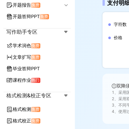
支付明
开题报告
免费
开题答辩PPT
免费
输入标题生成开题
延续任务书生成开题
字符数
写作助手专区
价格
学术润色
免费
文章扩写
免费
毕业答辩PPT
课程作业
热门
双降
1、采用
格式检测&校正专区
2、采用
3、不同
格式检测
免费
4、使用
格式校正
免费