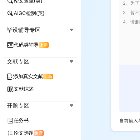
论文查重(英)
降AIGC率(英)
降查重率(英)
AIGC检测(英)
降查重率+AIGC率(英)
毕设辅导专区
代码类辅导
上新
文献专区
添加真实文献
上新
文献综述
开题专区
任务书
当前输入
论文选题
免费