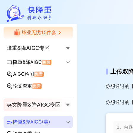
快降重
毕业无忧15件套
降重&降AIGC专区
降重&降AIGC
免费
上传双
AIGC检测
免费
降AIGC率
降查重率
论文查重
你想通过的
免费
AIGC+查重率双降
你想通过的【
英文降重&降AIGC专区
降重&降AIGC(英)