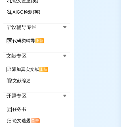
论文查重(英)
降AIGC率(英)
降查重率(英)
AIGC检测(英)
降查重率+AIGC率(英)
毕设辅导专区
代码类辅导
上新
文献专区
添加真实文献
上新
文献综述
开题专区
任务书
论文选题
免费