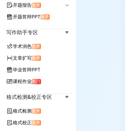
开题报告
免费
开题答辩PPT
免费
输入标题生成开题
延续任务书生成开题
写作助手专区
学术润色
免费
文章扩写
免费
毕业答辩PPT
课程作业
热门
格式检测&校正专区
格式检测
免费
格式校正
免费