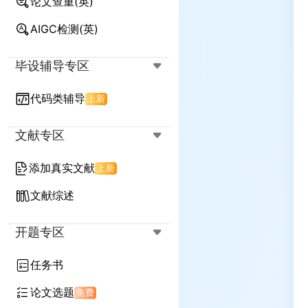
论文查重(英)
降AIGC率(英)
降查重率(英)
AIGC检测(英)
降查重率+AIGC率(英)
毕设辅导专区
代码类辅导
上新
文献专区
添加真实文献
上新
文献综述
开题专区
任务书
论文选题
免费