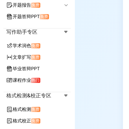
开题报告
免费
开题答辩PPT
免费
输入标题生成开题
延续任务书生成开题
写作助手专区
学术润色
免费
文章扩写
免费
毕业答辩PPT
课程作业
热门
格式检测&校正专区
格式检测
免费
格式校正
免费